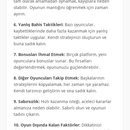
tam olarak anlamadan oynamak, kayıplara neden
olabilir. Oyunun mantığını öğrenmek için zaman
ayırın.
6. Yanlış Bahis Taktikleri:
Bazı oyuncular,
kaybettiklerinde daha fazla kazanmak için yanlış
taktikler uygular. Kendi stratejinizi oluşturun ve
buna sadık kalın.
7. Bonusları İhmal Etmek:
Birçok platform, yeni
oyunculara bonuslar sunar. Bu fırsatları
değerlendirmek, oyununuzu güçlendirebilir.
8. Diğer Oyuncuları Takip Etmek:
Başkalarının
stratejilerini kopyalamak, her zaman işe yaramaz.
Kendi tarzınızı geliştirin ve ona sadık kalın.
9. Sabırsızlık:
Hızlı kazanma isteği, aceleci kararlar
almanıza neden olabilir. Sabırlı olun ve oyunun
tadını çıkarın.
10. Oyun Dışında Kalan Faktörler:
Dikkatinizi