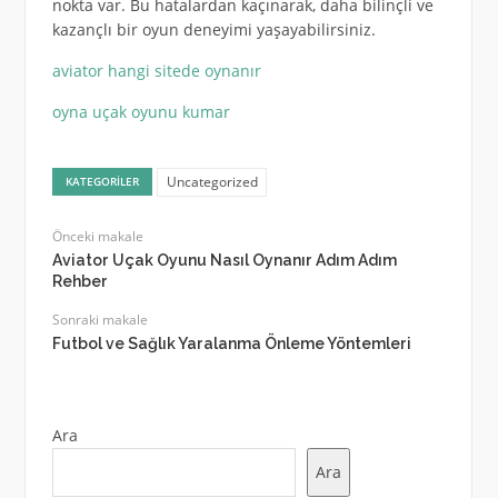
nokta var. Bu hatalardan kaçınarak, daha bilinçli ve
kazançlı bir oyun deneyimi yaşayabilirsiniz.
aviator hangi sitede oynanır
oyna uçak oyunu kumar
Uncategorized
KATEGORILER
Önceki makale
Aviator Uçak Oyunu Nasıl Oynanır Adım Adım
Rehber
Sonraki makale
Futbol ve Sağlık Yaralanma Önleme Yöntemleri
Ara
Ara