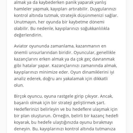
almak ya da kaybederken panik yaparak yanlış
hamleler yapmak, kayıpları artırabilir. Duygularınızı
kontrol altında tutmak, stratejik düşünmenizi sağlar.
Unutmayın, her oyunda bir kaybetme dönemi
olabilir. Bu nedenle, kayıplarınızı soğukkanlılıkla
değerlendirin.
Aviator oyununda zamanlama, kazanmanın en
önemli unsurlarından biridir. Oyuncular, genellikle
kazançlarını erken almak ya da çok geç davranmak
gibi hatalar yapar. Kazançlarınızı zamanında almak,
kayıplarınızı minimize eder. Oyun dinamiklerini iyi
analiz ederek, doğru anı yakalamak için dikkatli
olun.
Birçok oyuncu, oyuna rastgele girip çıkıyor. Ancak,
başarılı olmak için bir strateji geliştirmek şart.
Hedeflerinizi belirleyin ve bu hedeflere ulaşmak için
bir plan oluşturun. Örneğin, belirli bir kazanç hedefi
koyarak, bu hedefe ulaştığınızda oyunu bırakmayı
deneyin. Bu, kayıplarınızı kontrol altında tutmanıza