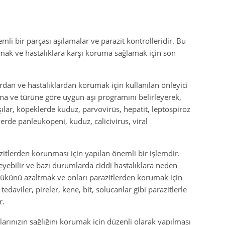
li bir parçası aşılamalar ve parazit kontrolleridir. Bu
rumak ve hastalıklara karşı koruma sağlamak için son
lardan ve hastalıklardan korumak için kullanılan önleyici
şına ve türüne göre uygun aşı programını belirleyerek,
şılar, köpeklerde kuduz, parvovirüs, hepatit, leptospiroz
lerde panleukopeni, kuduz, calicivirus, viral
azitlerden korunması için yapılan önemli bir işlemdir.
leyebilir ve bazı durumlarda ciddi hastalıklara neden
t yükünü azaltmak ve onları parazitlerden korumak için
 tedaviler, pireler, kene, bit, solucanlar gibi parazitlerle
r.
larınızın sağlığını korumak için düzenli olarak yapılması