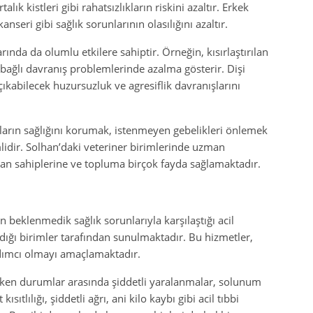
k kistleri gibi rahatsızlıkların riskini azaltır. Erkek
nseri gibi sağlık sorunlarının olasılığını azaltır.
nda da olumlu etkilere sahiptir. Örneğin, kısırlaştırılan
 bağlı davranış problemlerinde azalma gösterir. Dişi
ıkabilecek huzursuzluk ve agresiflik davranışlarını
nların sağlığını korumak, istenmeyen gebelikleri önlemek
lidir. Solhan’daki veteriner birimlerinde uzman
van sahiplerine ve topluma birçok fayda sağlamaktadır.
n beklenmedik sağlık sorunlarıyla karşılaştığı acil
ldığı birimler tarafından sunulmaktadır. Bu hizmetler,
dımcı olmayı amaçlamaktadır.
eken durumlar arasında şiddetli yaralanmalar, solunum
sıtlılığı, şiddetli ağrı, ani kilo kaybı gibi acil tıbbi