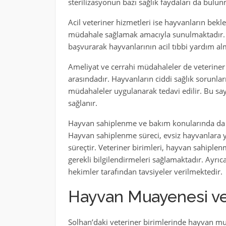
sterilizasyonun bazı sağlık faydaları da bulun
Acil veteriner hizmetleri ise hayvanların bek
müdahale sağlamak amacıyla sunulmaktadır. H
başvurarak hayvanlarının acil tıbbi yardım alm
Ameliyat ve cerrahi müdahaleler de veteriner 
arasındadır. Hayvanların ciddi sağlık sorunla
müdahaleler uygulanarak tedavi edilir. Bu say
sağlanır.
Hayvan sahiplenme ve bakım konularında da v
Hayvan sahiplenme süreci, evsiz hayvanlara y
süreçtir. Veteriner birimleri, hayvan sahipl
gerekli bilgilendirmeleri sağlamaktadır. Ayr
hekimler tarafından tavsiyeler verilmektedir.
Hayvan Muayenesi ve
Solhan’daki veteriner birimlerinde hayvan mu