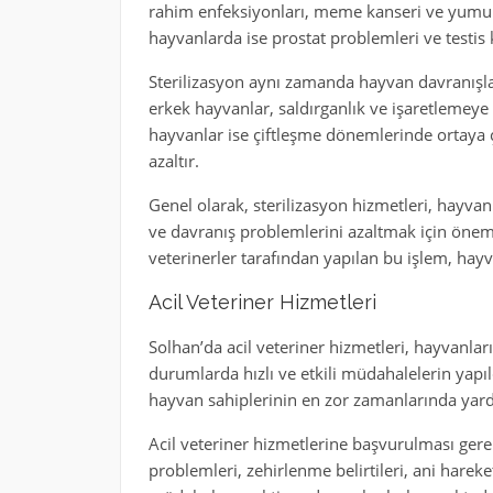
rahim enfeksiyonları, meme kanseri ve yumurtalı
hayvanlarda ise prostat problemleri ve testis ka
Sterilizasyon aynı zamanda hayvan davranışları
erkek hayvanlar, saldırganlık ve işaretlemeye
hayvanlar ise çiftleşme dönemlerinde ortaya ç
azaltır.
Genel olarak, sterilizasyon hizmetleri, hayva
ve davranış problemlerini azaltmak için önem
veterinerler tarafından yapılan bu işlem, hay
Acil Veteriner Hizmetleri
Solhan’da acil veteriner hizmetleri, hayvanları
durumlarda hızlı ve etkili müdahalelerin yapı
hayvan sahiplerinin en zor zamanlarında yar
Acil veteriner hizmetlerine başvurulması ger
problemleri, zehirlenme belirtileri, ani hareket kı