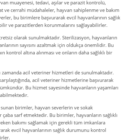
an muayenesi, tedavi, aşılar ve parazit kontrolü,
liyat ve cerrahi müdahaleler, hayvan sahiplenme ve bakım
verler, bu birimlere başvurarak evcil hayvanlarının sağlık
bilir ve parazitlerden korunmalarını sağlayabilirler.
cretsiz olarak sunulmaktadır. Sterilizasyon, hayvanların
larının sayısını azaltmak için oldukça önemlidir. Bu
n kontrol altına alınması ve onların daha sağlıklı bir
ı zamanda acil veteriner hizmetleri de sunulmaktadır.
arşılaştığında, acil veteriner hizmetlerine başvurarak
i mümkündür. Bu hizmet sayesinde hayvanların yaşamları
labilmektedir.
i sunan birimler, hayvan severlerin ve sokak
 çaba sarf etmektedir. Bu birimler, hayvanların sağlıklı
reken bakımı sağlamak için gerekli tüm imkanlara
rarak evcil hayvanlarının sağlık durumunu kontrol
rler.