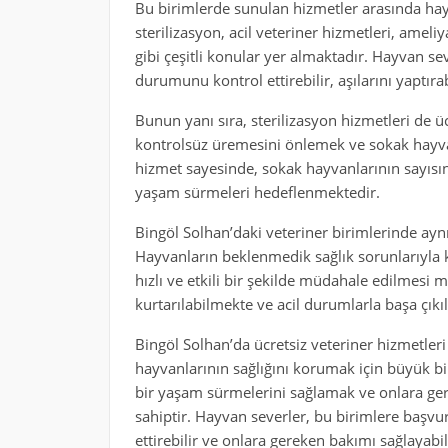
Bu birimlerde sunulan hizmetler arasında hayv
sterilizasyon, acil veteriner hizmetleri, ame
gibi çeşitli konular yer almaktadır. Hayvan se
durumunu kontrol ettirebilir, aşılarını yaptıra
Bunun yanı sıra, sterilizasyon hizmetleri de ü
kontrolsüz üremesini önlemek ve sokak hayvan
hizmet sayesinde, sokak hayvanlarının sayısını
yaşam sürmeleri hedeflenmektedir.
Bingöl Solhan’daki veteriner birimlerinde ayn
Hayvanların beklenmedik sağlık sorunlarıyla k
hızlı ve etkili bir şekilde müdahale edilmes
kurtarılabilmekte ve acil durumlarla başa çıkı
Bingöl Solhan’da ücretsiz veteriner hizmetler
hayvanlarının sağlığını korumak için büyük bir
bir yaşam sürmelerini sağlamak ve onlara ge
sahiptir. Hayvan severler, bu birimlere başvu
ettirebilir ve onlara gereken bakımı sağlayabili