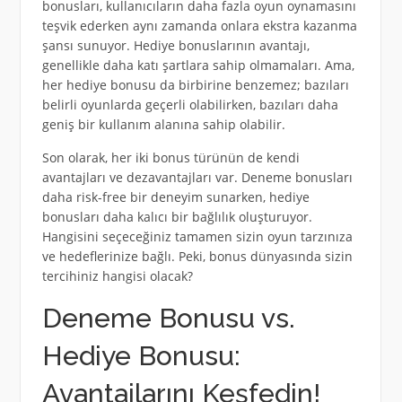
bonusları, kullanıcıların daha fazla oyun oynamasını
teşvik ederken aynı zamanda onlara ekstra kazanma
şansı sunuyor. Hediye bonuslarının avantajı,
genellikle daha katı şartlara sahip olmamaları. Ama,
her hediye bonusu da birbirine benzemez; bazıları
belirli oyunlarda geçerli olabilirken, bazıları daha
geniş bir kullanım alanına sahip olabilir.
Son olarak, her iki bonus türünün de kendi
avantajları ve dezavantajları var. Deneme bonusları
daha risk-free bir deneyim sunarken, hediye
bonusları daha kalıcı bir bağlılık oluşturuyor.
Hangisini seçeceğiniz tamamen sizin oyun tarzınıza
ve hedeflerinize bağlı. Peki, bonus dünyasında sizin
tercihiniz hangisi olacak?
Deneme Bonusu vs.
Hediye Bonusu:
Avantajlarını Keşfedin!