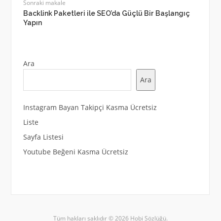
Sonraki makale
Backlink Paketleri ile SEO’da Güçlü Bir Başlangıç
Yapın
Ara
Ara
Instagram Bayan Takipçi Kasma Ücretsiz
Liste
Sayfa Listesi
Youtube Beğeni Kasma Ücretsiz
Tüm hakları saklıdır © 2026 Hobi Sözlüğü.