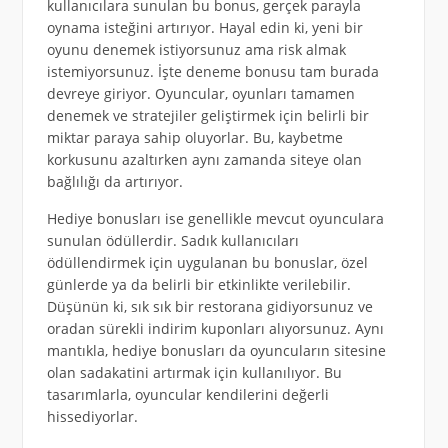
kullanıcılara sunulan bu bonus, gerçek parayla
oynama isteğini artırıyor. Hayal edin ki, yeni bir
oyunu denemek istiyorsunuz ama risk almak
istemiyorsunuz. İşte deneme bonusu tam burada
devreye giriyor. Oyuncular, oyunları tamamen
denemek ve stratejiler geliştirmek için belirli bir
miktar paraya sahip oluyorlar. Bu, kaybetme
korkusunu azaltırken aynı zamanda siteye olan
bağlılığı da artırıyor.
Hediye bonusları ise genellikle mevcut oyunculara
sunulan ödüllerdir. Sadık kullanıcıları
ödüllendirmek için uygulanan bu bonuslar, özel
günlerde ya da belirli bir etkinlikte verilebilir.
Düşünün ki, sık sık bir restorana gidiyorsunuz ve
oradan sürekli indirim kuponları alıyorsunuz. Aynı
mantıkla, hediye bonusları da oyuncuların sitesine
olan sadakatini artırmak için kullanılıyor. Bu
tasarımlarla, oyuncular kendilerini değerli
hissediyorlar.