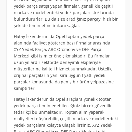
yedek parça satışı yapan firmalar, genellikle çeşitli
marka ve modellerdeki yedek parçaları stoklarında
bulundururlar. Bu da size aradığınız parçayı hızlı bir
şekilde temin etme imkanı sağlar.
Hatay İskenderun'da Opel toptan yedek parça
alanında faaliyet gösteren bazı firmalar arasında
XYZ Yedek Parça, ABC Otomotiv ve DEF Parça
Merkezi gibi isimler öne çıkmaktadır. Bu firmalar
uzun yıllardır sektörde deneyimli ekipleriyle
müşterilerine kaliteli hizmet sunmaktadır. Üstelik,
orijinal parçaların yanı sıra uygun fiyatlı yedek
parçalar konusunda da geniş bir ürün yelpazesine
sahiptirler.
Hatay İskenderun'da Opel araçlara yönelik toptan
yedek parça temin edebileceğiniz birçok güvenilir
tedarikçi bulunmaktadır. Toptan alım yaparak
maliyetleri düşürebilir, çeşitli marka ve modellerdeki
yedek parçalara kolayca ulaşabilirsiniz. XYZ Yedek
Parça, ABC Otomotiv ve DEF Parça Merkezi gibi