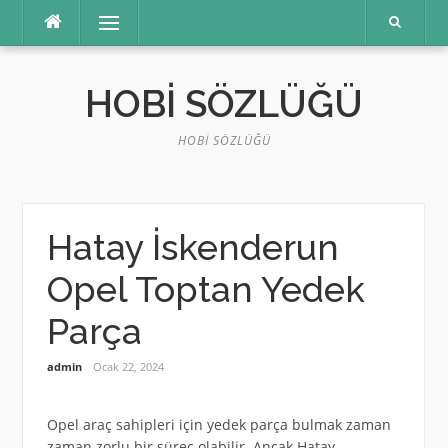
İçeriğe
Menü
atla
HOBI SÖZLÜĞÜ
HOBI SÖZLÜĞÜ
Hatay İskenderun
Opel Toptan Yedek
Parça
admin
Ocak 22, 2024
Opel araç sahipleri için yedek parça bulmak zaman
zaman zorlu bir süreç olabilir. Ancak Hatay