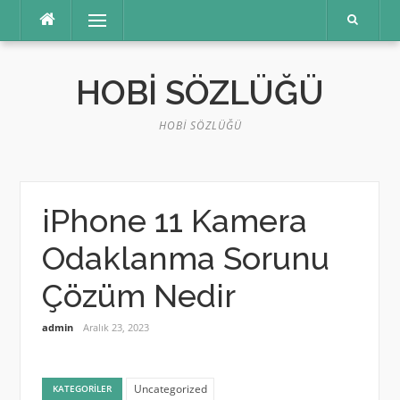
İçeriğe
Menü
atla
HOBI SÖZLÜĞÜ
HOBI SÖZLÜĞÜ
iPhone 11 Kamera
Odaklanma Sorunu
Çözüm Nedir
admin
Aralık 23, 2023
Uncategorized
KATEGORILER