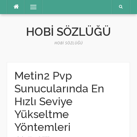
İçeriğe
Menü
atla
HOBI SÖZLÜĞÜ
HOBI SÖZLÜĞÜ
Metin2 Pvp
Sunucularında En
Hızlı Seviye
Yükseltme
Yöntemleri