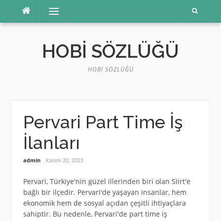
İçeriğe
Menü
atla
HOBI SÖZLÜĞÜ
HOBI SÖZLÜĞÜ
Pervari Part Time İş
İlanları
admin
Kasım 20, 2023
Pervari, Türkiye'nin güzel illerinden biri olan Siirt'e
bağlı bir ilçedir. Pervari'de yaşayan insanlar, hem
ekonomik hem de sosyal açıdan çeşitli ihtiyaçlara
sahiptir. Bu nedenle, Pervari'de part time iş