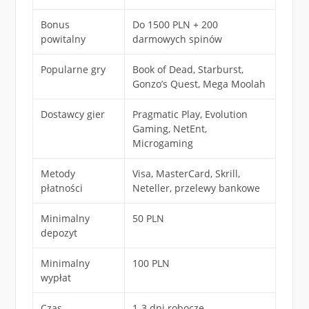
Bonus
Do 1500 PLN + 200
powitalny
darmowych spinów
Popularne gry
Book of Dead, Starburst,
Gonzo’s Quest, Mega Moolah
Dostawcy gier
Pragmatic Play, Evolution
Gaming, NetEnt,
Microgaming
Metody
Visa, MasterCard, Skrill,
płatności
Neteller, przelewy bankowe
Minimalny
50 PLN
depozyt
Minimalny
100 PLN
wypłat
Czas
1-3 dni robocze