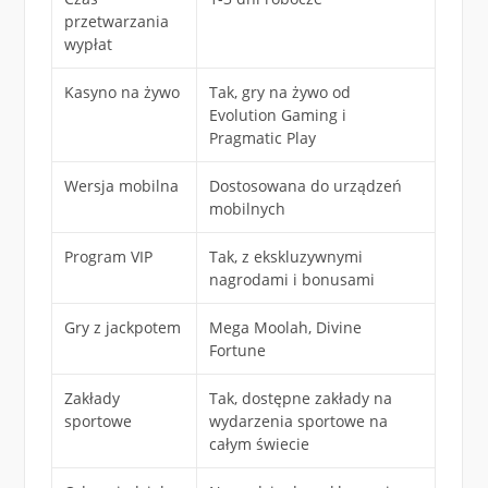
przetwarzania
wypłat
Kasyno na żywo
Tak, gry na żywo od
Evolution Gaming i
Pragmatic Play
Wersja mobilna
Dostosowana do urządzeń
mobilnych
Program VIP
Tak, z ekskluzywnymi
nagrodami i bonusami
Gry z jackpotem
Mega Moolah, Divine
Fortune
Zakłady
Tak, dostępne zakłady na
sportowe
wydarzenia sportowe na
całym świecie