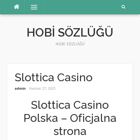
İçeriğe
Menü
atla
HOBI SÖZLÜĞÜ
HOBI SÖZLÜĞÜ
Slottica Casino
admin
Haziran 27, 2025
Slottica Casino
Polska – Oficjalna
strona