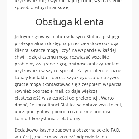
użytkownik mógł wybrać najdogodniejszy dla siebie
sposób obsługi finansowej.
Obsługa klienta
Jednym z głównych atutów kasyna Slottica jest jego
profesjonalna i dostępna przez całą dobę obsługa
klienta. Gracze mogą liczyć na wsparcie w każdej
chwili, dzięki czemu mogą rozwiązać wszelkie
problemy związane z grą, płatnościami czy kontem
użytkownika w szybki sposób. Kasyno oferuje różne
kanały kontaktu – oprócz szybkiego czatu na żywo,
gracze mogą skontaktować się z zespołem wsparcia
również poprzez e-mail, co daje większą
elastyczność w zależności od preferencji. Warto
dodać, że konsultanci Slottica są dobrze wyszkoleni,
uprzejmi i gotowi pomóc, co znacznie podnosi
komfort korzystania z platformy.
Dodatkowo, kasyno zapewnia obszerną sekcję FAQ,
w której gracze mogą znaleźć odpowiedzi na