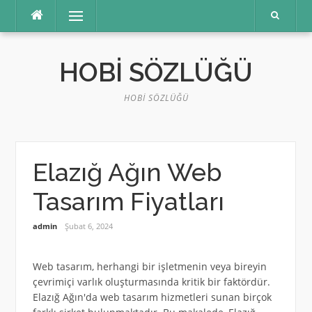
İçeriğe
Menü
atla
HOBI SÖZLÜĞÜ
HOBI SÖZLÜĞÜ
Elazığ Ağın Web
Tasarım Fiyatları
admin
Şubat 6, 2024
Web tasarım, herhangi bir işletmenin veya bireyin
çevrimiçi varlık oluşturmasında kritik bir faktördür.
Elazığ Ağın'da web tasarım hizmetleri sunan birçok