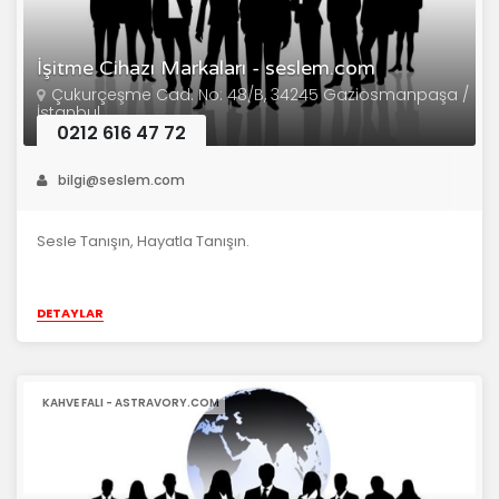
İşitme Cihazı Markaları - seslem.com
Çukurçeşme Cad. No: 48/B, 34245 Gaziosmanpaşa /
İstanbul
0212 616 47 72
bilgi@seslem.com
Sesle Tanışın, Hayatla Tanışın.
DETAYLAR
KAHVE FALI - ASTRAVORY.COM