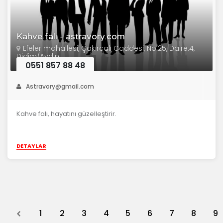
Kahve falı - astravory.com
Efeler mahallesi, Çakırcalı Caddesi, No:25, Daire:4,
Didim/Aydın
0551 857 88 48
Astravory@gmail.com
Kahve falı, hayatını güzelleştirir.
DETAYLAR
Previous
1
2
3
4
5
6
7
8
9