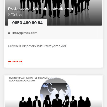
Profesyonel Mutfak - pimak.com
Türkiye
0850 480 80 84
info@pimak.com
Güvenilir ekipman, kusursuz yemekler.
DETAYLAR
REGNUM CARYA HOTEL TRANSFER -
ALANYAGROUP.COM