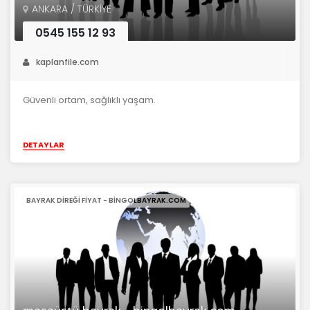
ANKARA / TÜRKİYE
0545 155 12 93
kaplanfile.com
Güvenli ortam, sağlıklı yaşam.
DETAYLAR
BAYRAK DIREĞI FIYAT - BINGOLBAYRAK.COM