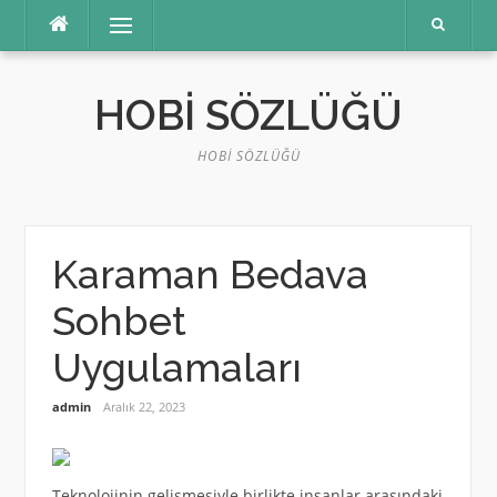
İçeriğe
Menü
atla
HOBI SÖZLÜĞÜ
HOBI SÖZLÜĞÜ
Karaman Bedava
Sohbet
Uygulamaları
admin
Aralık 22, 2023
Teknolojinin gelişmesiyle birlikte insanlar arasındaki