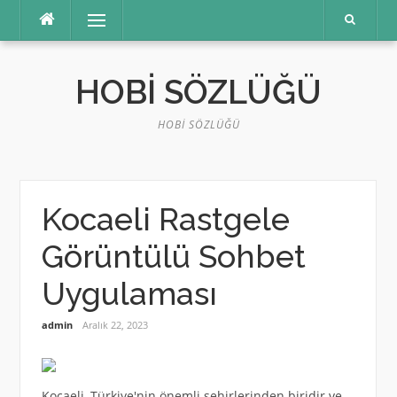
İçeriğe
Menü
atla
HOBI SÖZLÜĞÜ
HOBI SÖZLÜĞÜ
Kocaeli Rastgele
Görüntülü Sohbet
Uygulaması
admin
Aralık 22, 2023
Kocaeli, Türkiye'nin önemli şehirlerinden biridir ve