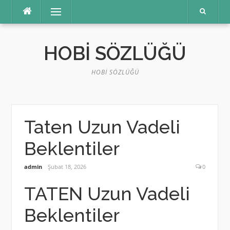
İçeriğe
Menü
atla
HOBI SÖZLÜĞÜ
HOBI SÖZLÜĞÜ
Taten Uzun Vadeli
Beklentiler
admin
Şubat 18, 2026
0
TATEN Uzun Vadeli
Beklentiler