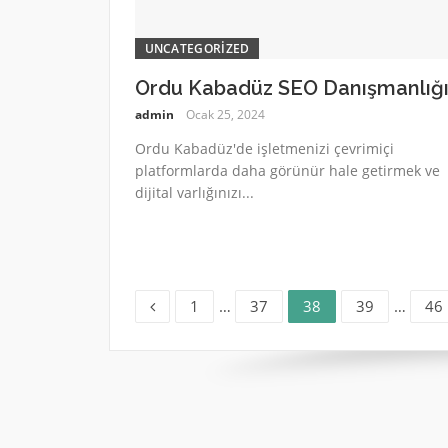
UNCATEGORIZED
Ordu Kabadüz SEO Danışmanlığ
admin
Ocak 25, 2024
Ordu Kabadüz'de işletmenizi çevrimiçi
platformlarda daha görünür hale getirmek ve
dijital varlığınızı...
Sayfa
Sayfa
Sayfa
Sayfa
Say
Yazı
1
…
37
38
39
…
46
sayfalaması