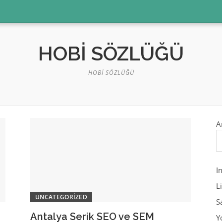
HOBI SÖZLÜĞÜ
HOBI SÖZLÜĞÜ
A
I
L
UNCATEGORIZED
S
Antalya Serik SEO ve SEM
Y